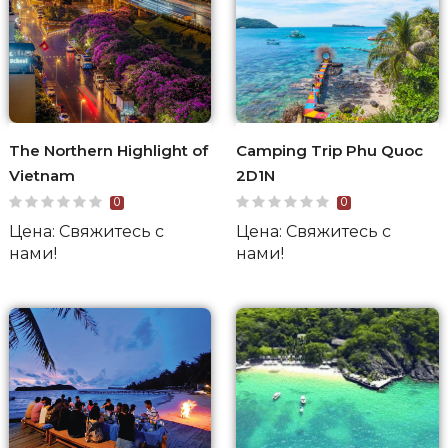
The Northern Highlight of
Camping Trip Phu Quoc
Vietnam
2D1N
0
0
Цена: Свяжитесь с
Цена: Свяжитесь с
нами!
нами!