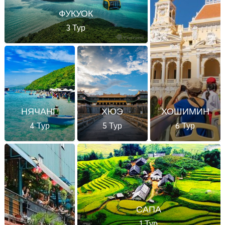
ФУКУОК
3 Тур
НЯЧАНГ
ХЮЭ
ХОШИМИН
4 Тур
5 Тур
6 Тур
САПА
1 Тур